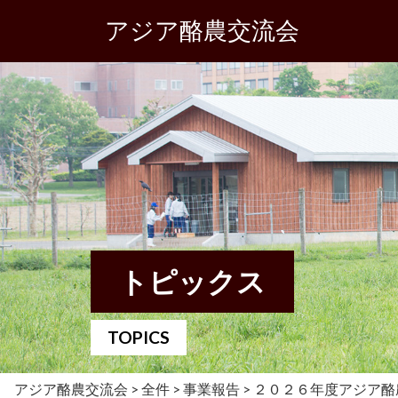
アジア酪農交流会
トピックス
TOPICS
アジア酪農交流会
>
全件
>
事業報告
>
２０２６年度アジア酪