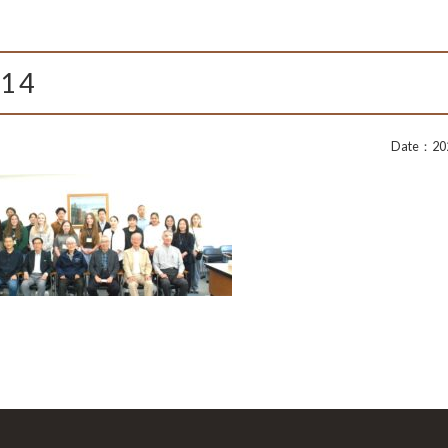
14
Date：202