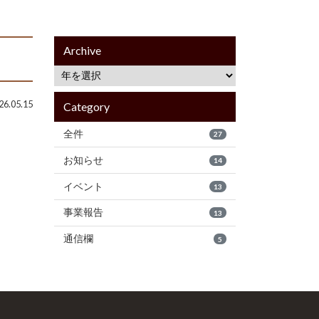
Archive
6.05.15
Category
全件
27
お知らせ
14
イベント
13
事業報告
13
通信欄
5