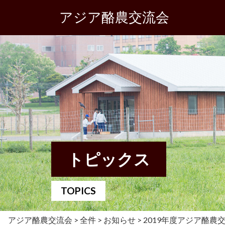
アジア酪農交流会
トピックス
TOPICS
アジア酪農交流会
>
全件
>
お知らせ
>
2019年度アジア酪農