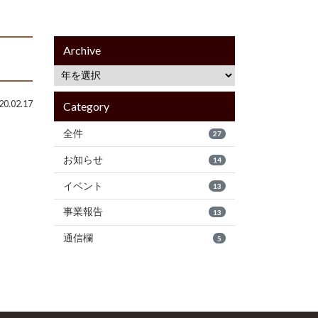
Archive
0.02.17
Category
全件
27
お知らせ
14
イベント
13
事業報告
13
通信欄
5